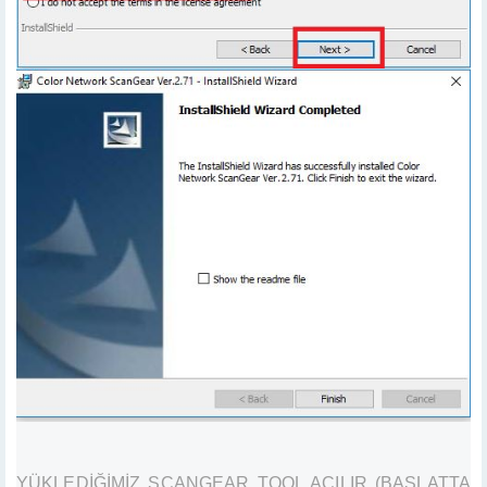
YÜKLEDİĞİMİZ SCANGEAR TOOL AÇILIR (BAŞLATTA