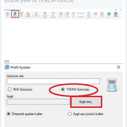
EDİLİR (NAPS2 TERCİH EDİLDİ)